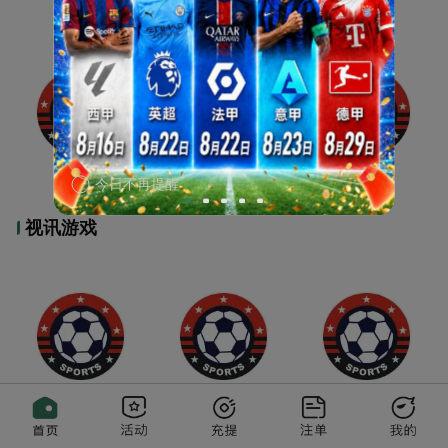
今日不再提醒
视讯游戏