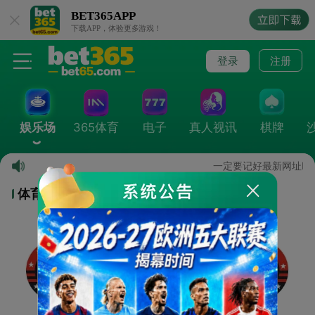
BET365
APP
下载APP，体验更多游戏！
登录
注册
娱乐场
365体育
电子
真人视讯
棋牌
一定要记好最新网址bet
体育游戏